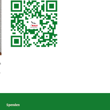
h
e
Spenden