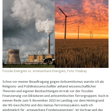
Fossile Energien vs. erneuerbare Energien, Foto: Pixabay
Schon vor meiner Beauftragung gegen Antisemitismus warnte ich als
Religions- und Politikwissenschaftler anhand wissenschaftlicher
Theorien und eigener Beobachtungen im Irak vor der fossilen
Finanzierung von Diktaturen und antisemitischen Terrorgruppen. Auch in
meiner Rede zum 9. November 2023 im Landtag vor dem Hintergrund
der NS-Geschichte und des Hamas-Terrormassakers warb ich
eindringlich für „erneuerbare Friedensenergien“. Im Vortrag und der